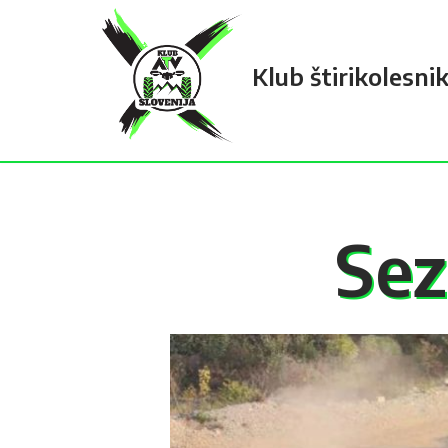
Skip
Klub štirikolesni
to
content
Sez