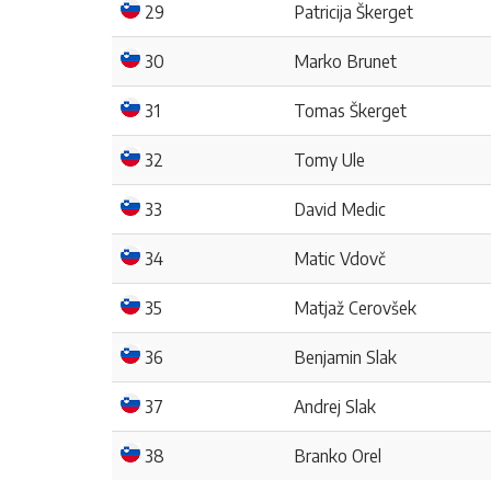
29
Patricija Škerget
30
Marko Brunet
31
Tomas Škerget
32
Tomy Ule
33
David Medic
34
Matic Vdovč
35
Matjaž Cerovšek
36
Benjamin Slak
37
Andrej Slak
38
Branko Orel