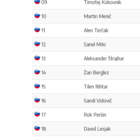
09
Timotej Kokovnik
10
Martin Menič
11
Alen Terčak
12
Sanel Mrki
13
Aleksander Štrajhar
14
Žan Berglez
15
Tilen Rihtar
16
Sandi Vidovič
17
Rok Peršin
18
David Lesjak