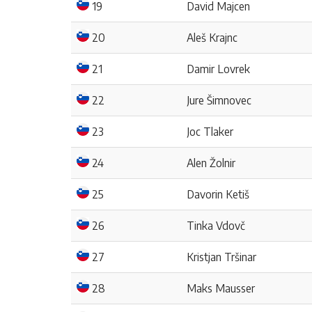
19
David Majcen
20
Aleš Krajnc
21
Damir Lovrek
22
Jure Šimnovec
23
Joc Tlaker
24
Alen Žolnir
25
Davorin Ketiš
26
Tinka Vdovč
27
Kristjan Tršinar
28
Maks Mausser