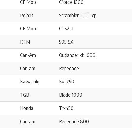
CF Moto
Cforce 1000
Polaris
Scrambler 1000 xp
CF Moto
Cf 520l
KTM
505 SX
Can-Am
Outlander xt 1000
Can-am
Renegade
Kawasaki
Kvf750
TGB
Blade 1000
Honda
Trx450
Can-am
Renegade 800