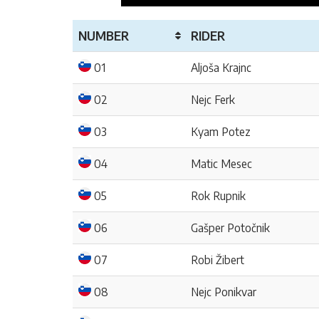
NUMBER
RIDER
01
Aljoša Krajnc
02
Nejc Ferk
03
Kyam Potez
04
Matic Mesec
05
Rok Rupnik
06
Gašper Potočnik
07
Robi Žibert
08
Nejc Ponikvar