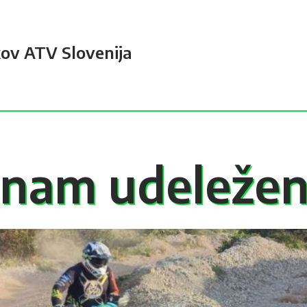
kov ATV Slovenija
nam udeleže