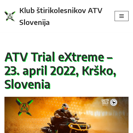
Klub štirikolesnikov ATV
Skip
Slovenija
to
content
ATV Trial eXtreme –
23. april 2022, Krško,
Slovenia