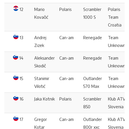
12
Mario
Polaris
Scrambler
Polaris
Kovačić
1000 S
Team
Croatia
13
Andrej
Can-am
Renegade
Team
Zizek
Unknown
14
Aleksander
Can-am
Renegade
Team
Skodič
Unknown
15
Stanimir
Can-am
Outlander
Team
Vilotić
570 Max
Unknown
16
Jaka Kotnik
Polaris
Scrambler
Klub ATV
850
Slovenia
17
Gregor
Can-am
Outlander
Klub ATV
Kotar
800r xxc
Slovenia