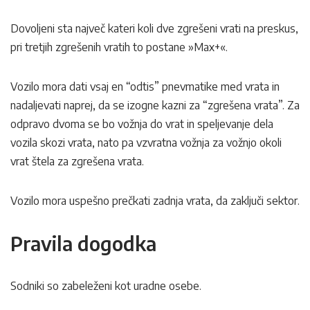
Dovoljeni sta največ kateri koli dve zgrešeni vrati na preskus,
pri tretjih zgrešenih vratih to postane »Max+«.
Vozilo mora dati vsaj en “odtis” pnevmatike med vrata in
nadaljevati naprej, da se izogne ​​kazni za “zgrešena vrata”. Za
odpravo dvoma se bo vožnja do vrat in speljevanje dela
vozila skozi vrata, nato pa vzvratna vožnja za vožnjo okoli
vrat štela za zgrešena vrata.
Vozilo mora uspešno prečkati zadnja vrata, da zaključi sektor.
Pravila dogodka
Sodniki so zabeleženi kot uradne osebe.