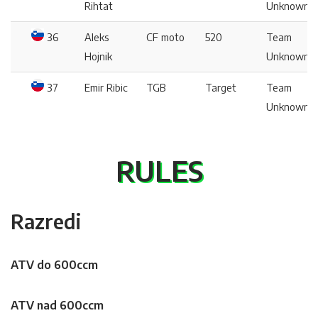
Rihtat
Unknown
36
Aleks
CF moto
520
Team
Hojnik
Unknown
37
Emir Ribic
TGB
Target
Team
Unknown
RULES
Razredi
ATV do 600ccm
ATV nad 600ccm