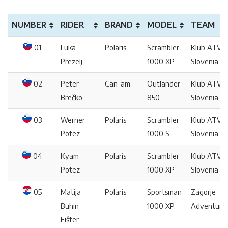
NUMBER
RIDER
BRAND
MODEL
TEAM
01
Luka
Polaris
Scrambler
Klub ATV
Prezelj
1000 XP
Slovenia
02
Peter
Can-am
Outlander
Klub ATV
Brečko
850
Slovenia
03
Werner
Polaris
Scrambler
Klub ATV
Potez
1000 S
Slovenia
04
Kyam
Polaris
Scrambler
Klub ATV
Potez
1000 XP
Slovenia
05
Matija
Polaris
Sportsman
Zagorje
Buhin
1000 XP
Adventure
Fišter