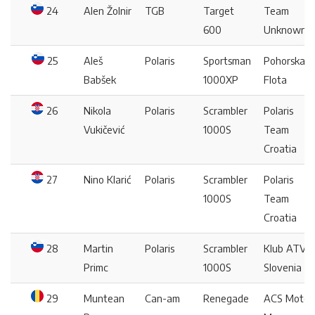
24
Alen Žolnir
TGB
Target
Team
600
Unknown
25
Aleš
Polaris
Sportsman
Pohorska
Babšek
1000XP
Flota
26
Nikola
Polaris
Scrambler
Polaris
Vukičević
1000S
Team
Croatia
27
Nino Klarić
Polaris
Scrambler
Polaris
1000S
Team
Croatia
28
Martin
Polaris
Scrambler
Klub ATV
Primc
1000S
Slovenia
29
Muntean
Can-am
Renegade
ACS Moto