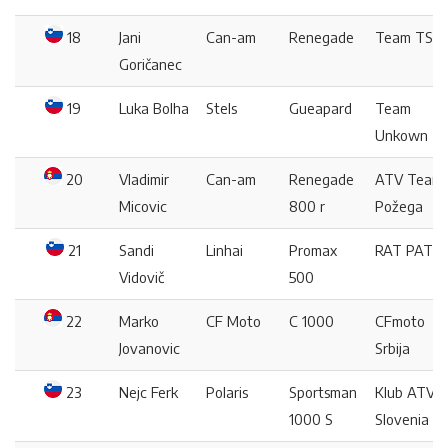
18
Jani
Can-am
Renegade
Team TSD
Goričanec
19
Luka Bolha
Stels
Gueapard
Team
Unkown
20
Vladimir
Can-am
Renegade
ATV Team
Micovic
800 r
Požega
21
Sandi
Linhai
Promax
RAT PATH
Vidovič
500
22
Marko
CF Moto
C 1000
CFmoto
Jovanovic
Srbija
23
Nejc Ferk
Polaris
Sportsman
Klub ATV
1000 S
Slovenia