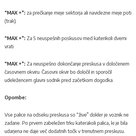
“MAX +”:
za prečkanje meje sektorja ali navidezne meje poti
(trak).
“MAX +”:
Za 5 neuspešnih poskusov med katerikoli dvemi
vrati
“MAX +”:
Za neuspešno dokončanje preskusa v določenem
časovnem okviru. Časovni okvir bo določil in sporočil
udeležencem glavni sodnik pred začetkom dogodka.
Opombe:
Vse palice na odseku preskusa so “žive” dokler je voznik ne
zadane. Po prvem zabeležen trku katerakoli palica, ki je bila
udarjena ne daje več dodatnih točk v trenutnem preskusu.