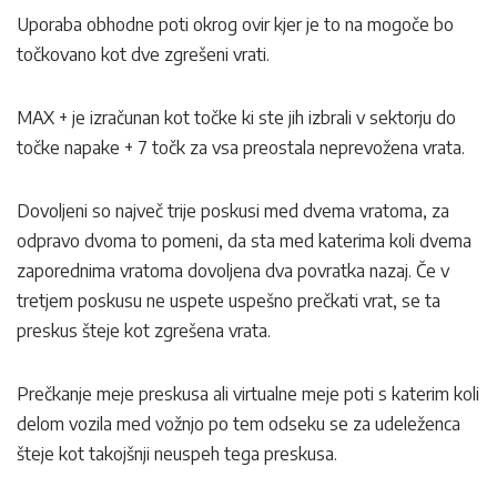
Uporaba obhodne poti okrog ovir kjer je to na mogoče bo
točkovano kot dve zgrešeni vrati.
MAX + je izračunan kot točke ki ste jih izbrali v sektorju do
točke napake + 7 točk za vsa preostala neprevožena vrata.
Dovoljeni so največ trije poskusi med dvema vratoma, za
odpravo dvoma to pomeni, da sta med katerima koli dvema
zaporednima vratoma dovoljena dva povratka nazaj. Če v
tretjem poskusu ne uspete uspešno prečkati vrat, se ta
preskus šteje kot zgrešena vrata.
Prečkanje meje preskusa ali virtualne meje poti s katerim koli
delom vozila med vožnjo po tem odseku se za udeleženca
šteje kot takojšnji neuspeh tega preskusa.