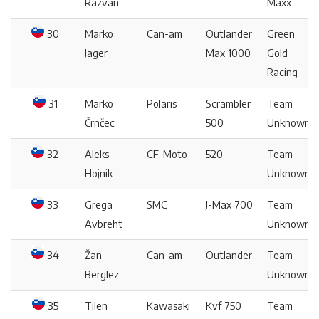
Razvan
Maxx
30
Marko
Can-am
Outlander
Green
Jager
Max 1000
Gold
Racing
31
Marko
Polaris
Scrambler
Team
Črnčec
500
Unknown
32
Aleks
CF-Moto
520
Team
Hojnik
Unknown
33
Grega
SMC
J-Max 700
Team
Avbreht
Unknown
34
Žan
Can-am
Outlander
Team
Berglez
Unknown
35
Tilen
Kawasaki
Kvf 750
Team