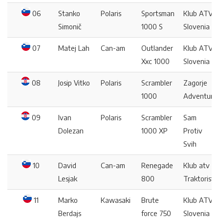
06
Stanko
Polaris
Sportsman
Klub ATV
Simonič
1000 S
Slovenia
07
Matej Lah
Can-am
Outlander
Klub ATV
Xxc 1000
Slovenia
08
Josip Vitko
Polaris
Scrambler
Zagorje
1000
Adventure
09
Ivan
Polaris
Scrambler
Sam
Dolezan
1000 XP
Protiv
Svih
10
David
Can-am
Renegade
Klub atv
Lesjak
800
Traktoristi
11
Marko
Kawasaki
Brute
Klub ATV
Berdajs
force 750
Slovenia