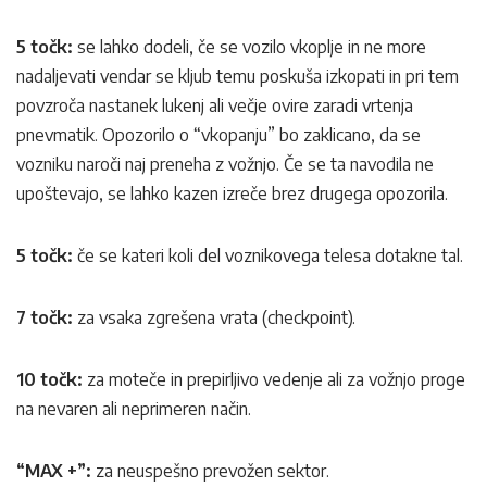
5 točk:
se lahko dodeli, če se vozilo vkoplje in ne more
nadaljevati vendar se kljub temu poskuša izkopati in pri tem
povzroča nastanek lukenj ali večje ovire zaradi vrtenja
pnevmatik. Opozorilo o “vkopanju” bo zaklicano, da se
vozniku naroči naj preneha z vožnjo. Če se ta navodila ne
upoštevajo, se lahko kazen izreče brez drugega opozorila.
5 točk:
če se kateri koli del voznikovega telesa dotakne tal.
7 točk:
za vsaka zgrešena vrata (checkpoint).
10 točk:
za moteče in prepirljivo vedenje ali za vožnjo proge
na nevaren ali neprimeren način.
“MAX +”:
za neuspešno prevožen sektor.